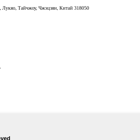
, Лукяо, Тайчжоу, Чжэцзян, Китай 318050
.