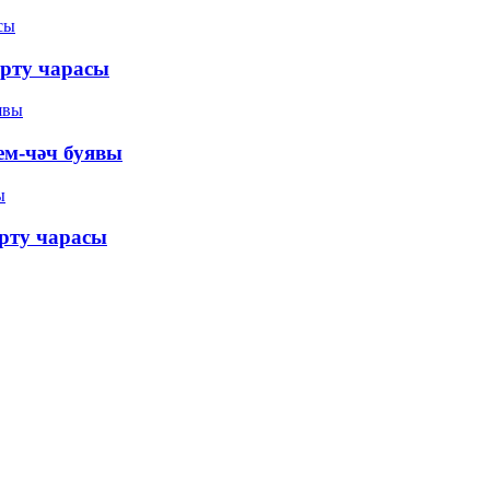
арту чарасы
ем-чәч буявы
арту чарасы