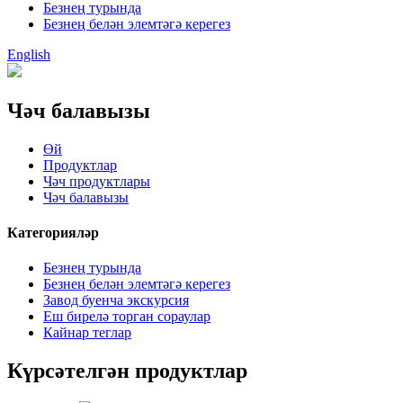
Безнең турында
Безнең белән элемтәгә керегез
English
Чәч балавызы
Өй
Продуктлар
Чәч продуктлары
Чәч балавызы
Категорияләр
Безнең турында
Безнең белән элемтәгә керегез
Завод буенча экскурсия
Еш бирелә торган сораулар
Кайнар теглар
Күрсәтелгән продуктлар