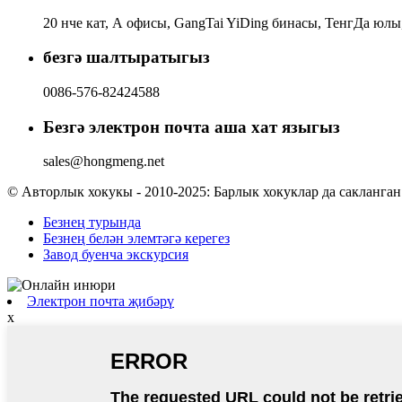
20 нче кат, А офисы, GangTai YiDing бинасы, ТенгДа юлы
безгә шалтыратыгыз
0086-576-82424588
Безгә электрон почта аша хат языгыз
sales@hongmeng.net
© Авторлык хокукы - 2010-2025: Барлык хокуклар да сакланган
Безнең турында
Безнең белән элемтәгә керегез
Завод буенча экскурсия
Электрон почта җибәрү
x