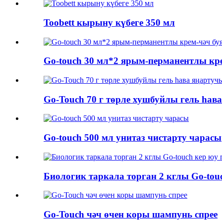
Toobett кырыну күбеге 350 мл
Go-touch 30 мл*2 ярым-перманентлы кр
Go-Touch 70 г төрле хушбуйлы гель һав
Go-touch 500 мл унитаз чистарту чарасы
Биологик таркала торган 2 кглы Go-to
Go-Touch чәч өчен коры шампунь спрее