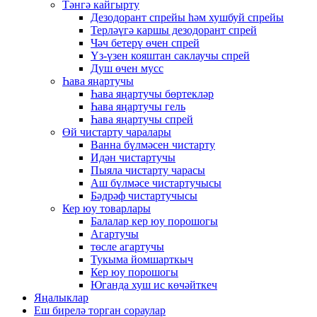
Тәнгә кайгырту
Дезодорант спрейы һәм хушбуй спрейы
Терләүгә каршы дезодорант спрей
Чәч бетерү өчен спрей
Үз-үзен кояштан саклаучы спрей
Душ өчен мусс
Һава яңартучы
Һава яңартучы бөртекләр
Һава яңартучы гель
Һава яңартучы спрей
Өй чистарту чаралары
Ванна бүлмәсен чистарту
Идән чистартучы
Пыяла чистарту чарасы
Аш бүлмәсе чистартучысы
Бәдрәф чистартучысы
Кер юу товарлары
Балалар кер юу порошогы
Агартучы
төсле агартучы
Тукыма йомшарткыч
Кер юу порошогы
Юганда хуш ис көчәйткеч
Яңалыклар
Еш бирелә торган сораулар