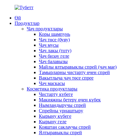
Өй
Продуктлар
Чәч продуктлары
Коры шампунь
Чәч төсе (буяу)
Чәч мусы
Чәч лакы (тоту)
Чәч бизәү геле
Чәч балавызы
Майлы ялтыравыклы спрей (чәч мае)
Тамырларны чистарту өчен спрей
Вакытлыча чәч төсе спрее
Чәч маскасы
Косметика продуктлары
Чистарту күбеге
Макияжны бетерү өчен күбек
Нымландыручы спрей
Спрейны урнаштыру
Кырыну күбеге
Кырыну геле
Кояштан саклаучы спрей
Ялтыравыклы спрей