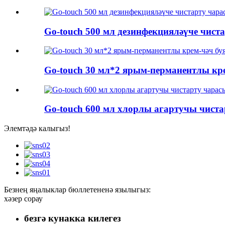
Go-touch 500 мл дезинфекцияләүче чист
Go-touch 30 мл*2 ярым-перманентлы кр
Go-touch 600 мл хлорлы агартучы чист
Элемтәдә калыгыз!
Безнең яңалыклар бюллетененә язылыгыз:
хәзер сорау
безгә кунакка килегез