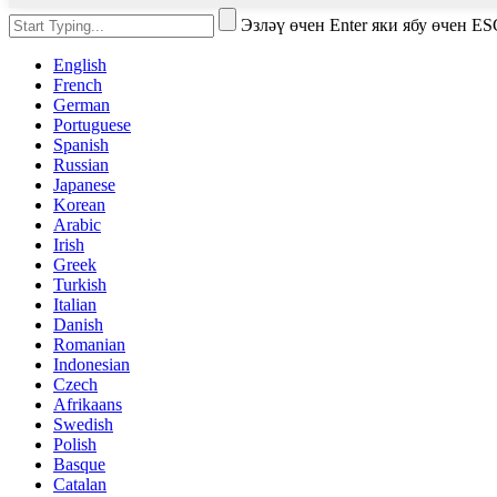
Эзләү өчен Enter яки ябу өчен E
English
French
German
Portuguese
Spanish
Russian
Japanese
Korean
Arabic
Irish
Greek
Turkish
Italian
Danish
Romanian
Indonesian
Czech
Afrikaans
Swedish
Polish
Basque
Catalan