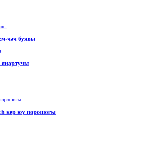
ем-чәч буявы
а яңартучы
uch кер юу порошогы